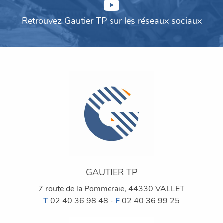
Retrouvez Gautier TP sur les réseaux sociaux
GAUTIER TP
7 route de la Pommeraie
,
44330
VALLET
éléphone:
ax:
T
02 40 36 98 48
-
F
02 40 36 99 25